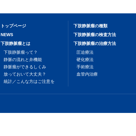
トップページ
下肢静脈瘤の種類
NEWS
下肢静脈瘤の検査方法
下肢静脈瘤とは
下肢静脈瘤の治療方法
下肢静脈瘤って？
圧迫療法
静脈の流れと弁機能
硬化療法
静脈瘤ができるしくみ
手術療法
放っておいて大丈夫？
血管内治療
統計／こんな方はご注意を