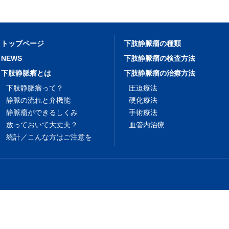
トップページ
下肢静脈瘤の種類
NEWS
下肢静脈瘤の検査方法
下肢静脈瘤とは
下肢静脈瘤の治療方法
下肢静脈瘤って？
圧迫療法
静脈の流れと弁機能
硬化療法
静脈瘤ができるしくみ
手術療法
放っておいて大丈夫？
血管内治療
統計／こんな方はご注意を